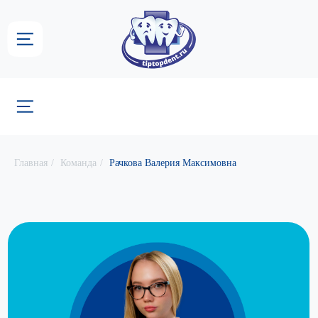
Группа стоматологических
центров «ТИП-ТОП»
Главная
/
Команда
/
Рачкова Валерия Максимовна