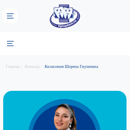
Группа стоматологических
центров «ТИП-ТОП»
Главная
/
Команда
/
Киласония Шорена Гиулиевна